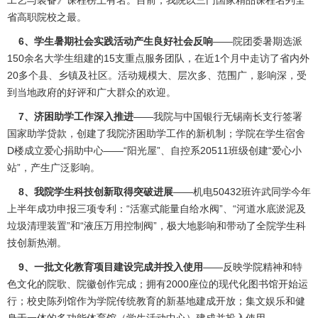
工艺与装备》课程榜上有名。目前，我院以三门国家精品课程名列全
省高职院校之最。
6、学生暑期社会实践活动产生良好社会反响
——院团委暑期选派
150余名大学生组建的15支重点服务团队，在近1个月中走访了省内外
20多个县、乡镇及社区。活动规模大、层次多、范围广，影响深，受
到当地政府的好评和广大群众的欢迎。
7、济困助学工作深入推进
——我院与中国银行无锡南长支行签署
国家助学贷款，创建了我院济困助学工作的新机制；学院在学生宿舍
D楼成立爱心捐助中心——“阳光屋”、自控系20511班级创建“爱心小
站”，产生广泛影响。
8、我院学生科技创新取得突破进展
——机电50432班许武同学今年
上半年成功申报三项专利：“活塞式能量自给水阀”、“河道水底淤泥及
垃圾清理装置”和“液压万用控制阀”，极大地影响和带动了全院学生科
技创新热潮。
9、一批文化教育项目建设完成并投入使用
——反映学院精神和特
色文化的院歌、院徽创作完成；拥有2000座位的现代化图书馆开始运
行；校史陈列馆作为学院传统教育的新基地建成开放；集文娱乐和健