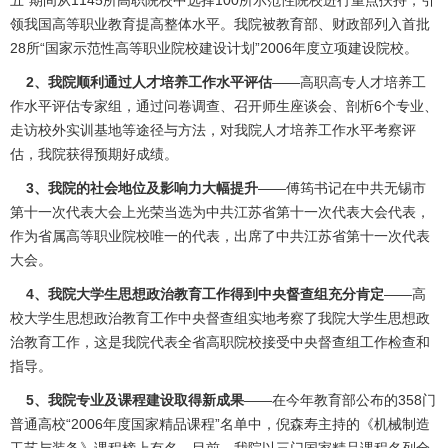
五”期间从1145所高职院校中选择100所示范性院校进行重点扶持，引
领我国高等职业教育提高整体水平。我院被教育部、财政部列入首批
28所“国家示范性高等职业院校建设计划”2006年度立项建设院校。
2、我院顺利通过人才培养工作水平评估
——高职高专人才培养工
作水平评估专家组，通过问卷调查、召开师生座谈会、剖析6个专业、
走访校外实训基地等途径与方法，对我院人才培养工作水平考察评
估，我院获得预期好成绩。
3、我院的社会地位及影响力大幅提升
——傅筠书记在中共无锡市
第十一次代表大会上光荣当选为中共江苏省第十一次代表大会代表，
作为省属高等职业院校唯一的代表，出席了中共江苏省第十一次代表
大会。
4、我院大学生思想政治教育工作得到中央督查组充分肯定
——高
校大学生思想政治教育工作中央督查组实地考察了我院大学生思想政
治教育工作，这是我院代表全省高职院校接受中央督查组工作检查和
指导。
5、我院专业及课程建设取得新成果
——在今年教育部公布的358门
普通高校“2006年度国家精品课程”名单中，倪森寿主持的《机械制造