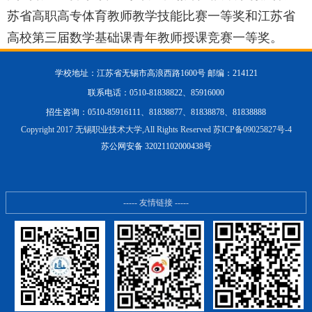
苏省高职高专体育教师教学技能比赛一等奖和江苏省
高校第三届数学基础课青年教师授课竞赛一等奖。
学校地址：江苏省无锡市高浪西路1600号 邮编：214121
联系电话：0510-81838822、85916000
招生咨询：0510-85916111、81838877、81838878、81838888
Copyright 2017 无锡职业技术大学,All Rights Reserved 苏ICP备09025827号-4
苏公网安备 32021102000438号
----- 友情链接 -----